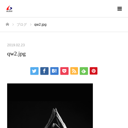
ブログ
qw2.jpg
ホーム
2019.02.23
qw2.jpg