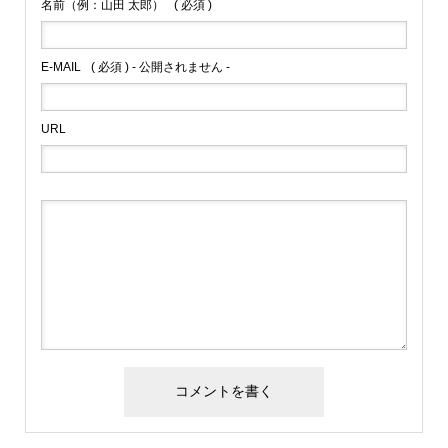
名前（例：山田 太郎）
( 必須 )
E-MAIL
( 必須 ) - 公開されません -
URL