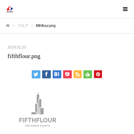
ブログ
fifthflour.png
ホーム
2019.02.23
fifthflour.png