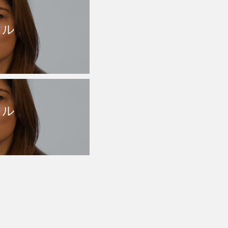
トル
トル