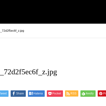
_72d2f5ec6f_z.jpg
_72d2f5ec6f_z.jpg
Tweet
Share
Hatena
Pocket
RSS
feedly
Pi