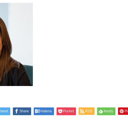
Tweet
Share
Hatena
Pocket
RSS
feedly
Pi