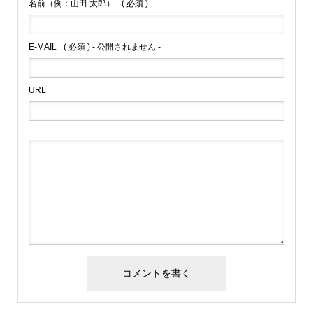
名前（例：山田 太郎）
( 必須 )
E-MAIL
( 必須 ) - 公開されません -
URL