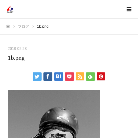
ブログ
1b.png
ホーム
2019.02.23
1b.png